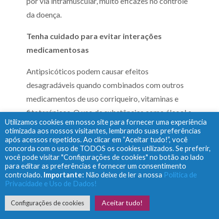
por via intramuscular, muito eficazes no controle
da doença.
Tenha cuidado para evitar interações
medicamentosas
Antipsicóticos podem causar efeitos
desagradáveis quando combinados com outros
medicamentos de uso corriqueiro, vitaminas e
fitoterápicos. O uso de substâncias como álcool e
Utilizamos cookies em nosso site para fornecer uma experiência
drogas ilícitas também é prejudicial. Portanto,
otimizada aos nossos visitantes, lembrando suas preferências
comunique sempre ao médico sobre o uso de
após acessos repetidos. Ao clicar em “Aceitar tudo!”, você
concorda com o uso de TODOS os cookies utilizados. Se preferir,
medicamentos e outras substâncias.
você pode visitar "Configurações de cookies" no botão ao lado
para editar as preferências e fornecer um consentimento
Monitore o progresso de seu familiar
controlado.
Importante:
Não deixe de ler a nossa
Política de
Privacidade e Uso de Dados!
Você pode ajudar o médico a acompanhar o
Aceitar tudo!
Configurações de cookies
progresso no tratamento relatando a ele sintomas