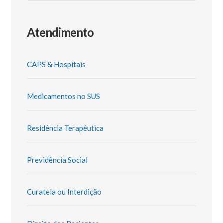
k
k
dl
y
Atendimento
CAPS & Hospitais
Medicamentos no SUS
Residência Terapêutica
Previdência Social
Curatela ou Interdição