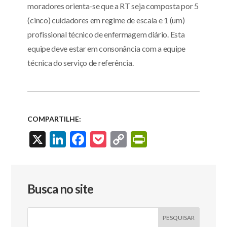
moradores orienta-se que a RT seja composta por 5
(cinco) cuidadores em regime de escala e 1 (um)
profissional técnico de enfermagem diário. Esta
equipe deve estar em consonância com a equipe
técnica do serviço de referência.
COMPARTILHE:
X
Li
F
P
C
Pr
n
ac
oc
o
in
ke
e
ke
p
tF
dI
b
t
y
ri
Busca no site
n
o
Li
e
o
n
n