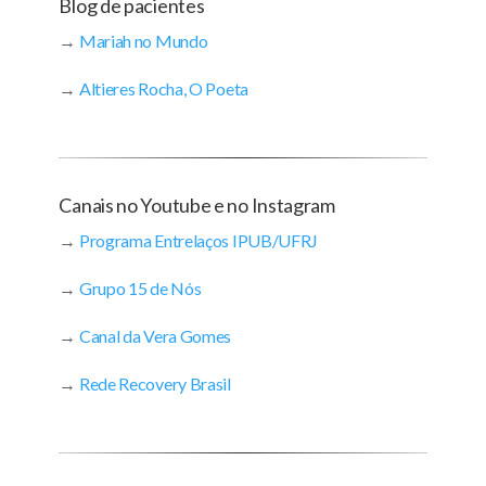
Blog de pacientes
→
Mariah no Mundo
→
Altieres Rocha, O Poeta
Canais no Youtube e no Instagram
→
Programa Entrelaços IPUB/UFRJ
→
Grupo 15 de Nós
→
Canal da Vera Gomes
→
Rede Recovery Brasil