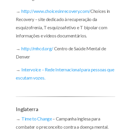
→
http://www.choicesinrecovery.com/
Choices in
Recovery – site dedicado à recuperação da
esquizofrenia, T esquizoafetivo e T bipolar com
informações e vídeos documentários.
→
http://mhcd.org/
Centro de Saúde Mental de
Denver
→
Intervoice – Rede Internacional para pessoas que
escutam vozes.
Inglaterra
→
Time to Change
– Campanha inglesa para
combater o preconceito contra a doença mental.