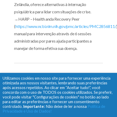
Zelândia, oferece alternativas à internação
psiquiátrica para lidar com situações de crise.
→HARP – Health anda Recovery Peer
(
https://www.ncbi.nlm.nih.gov/pmc/articles/PMC2856811/
manual para intervenção através de 6 sessões
administradas por pares ajuda participantes a
manejar de forma efetiva sua doença.
COMPARTILHE:
Utilizamos cookies em nosso site para fornecer uma experiência
otimizada aos nossos visitantes, lembrando suas preferências
X
Li
F
P
C
Pr
após acessos repetidos. Ao clicar em “Aceitar tudo!”, você
concorda com o uso de TODOS os cookies utilizados. Se preferir,
n
ac
oc
o
in
você pode visitar "Configurações de cookies" no botão ao lado
ke
e
ke
p
tF
para editar as preferências e fornecer um consentimento
controlado.
Importante:
Não deixe de ler a nossa
Política de
dI
b
t
y
ri
Privacidade e Uso de Dados!
Busca no site