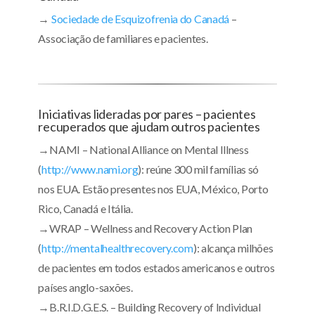
→
Sociedade de Esquizofrenia do Canadá
–
Associação de familiares e pacientes.
Iniciativas lideradas por pares – pacientes
recuperados que ajudam outros pacientes
→NAMI – National Alliance on Mental Illness
(
http://www.nami.org
): reúne 300 mil famílias só
nos EUA. Estão presentes nos EUA, México, Porto
Rico, Canadá e Itália.
→WRAP – Wellness and Recovery Action Plan
(
http://mentalhealthrecovery.com
): alcança milhões
de pacientes em todos estados americanos e outros
países anglo-saxões.
→B.R.I.D.G.E.S. – Building Recovery of Individual