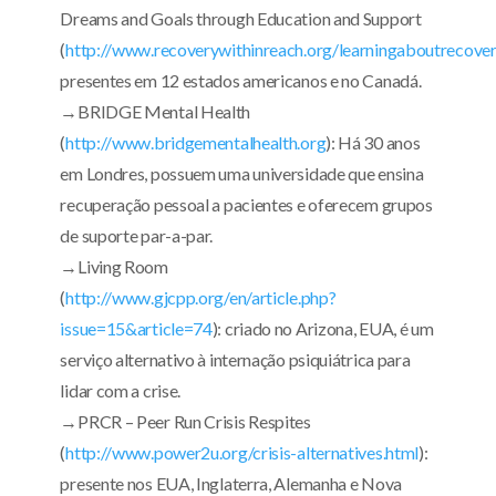
Dreams and Goals through Education and Support
(
http://www.recoverywithinreach.org/learningaboutrecove
presentes em 12 estados americanos e no Canadá.
→BRIDGE Mental Health
(
http://www.bridgementalhealth.org
): Há 30 anos
em Londres, possuem uma universidade que ensina
recuperação pessoal a pacientes e oferecem grupos
de suporte par-a-par.
→Living Room
(
http://www.gjcpp.org/en/article.php?
issue=15&article=74
): criado no Arizona, EUA, é um
serviço alternativo à internação psiquiátrica para
lidar com a crise.
→PRCR – Peer Run Crisis Respites
(
http://www.power2u.org/crisis-alternatives.html
):
presente nos EUA, Inglaterra, Alemanha e Nova