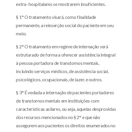
extra- hospitalares se mostrarem insuficientes.
§ 1° O tratamento visará, como finalidade
permanente, a reinserção social do paciente em seu
meio.
§ 2° O tratamento em regime de internação será
estruturado de forma a oferecer assistência integral
à pessoa portadora de transtornos mentais,
incluindo serviços médicos, de assistência social,
psicológicos, ocupacionais, de lazer, e outros.
§ 3° É vedada a internação de pacientes portadores
de transtornos mentais em instituições com
características asilares, ou seja, aquelas desprovidas
dos recursos mencionados no § 2° e que não
assegurem aos pacientes os direitos enumerados no