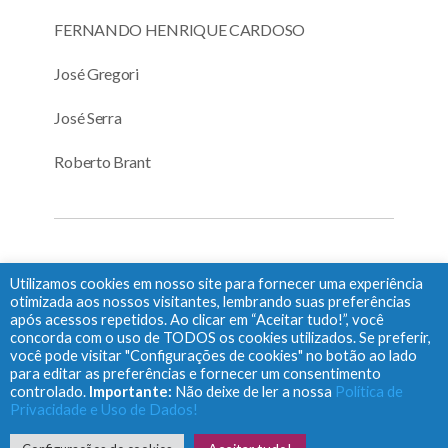
FERNANDO HENRIQUE CARDOSO
José Gregori
José Serra
Roberto Brant
COMPARTILHE:
Utilizamos cookies em nosso site para fornecer uma experiência
otimizada aos nossos visitantes, lembrando suas preferências
X
Li
F
P
C
Pr
após acessos repetidos. Ao clicar em “Aceitar tudo!”, você
n
ac
oc
o
in
concorda com o uso de TODOS os cookies utilizados. Se preferir,
você pode visitar "Configurações de cookies" no botão ao lado
ke
e
ke
p
tF
para editar as preferências e fornecer um consentimento
controlado.
Importante:
Não deixe de ler a nossa
Política de
dI
b
t
y
ri
Busca no site
Privacidade e Uso de Dados!
n
o
Li
e