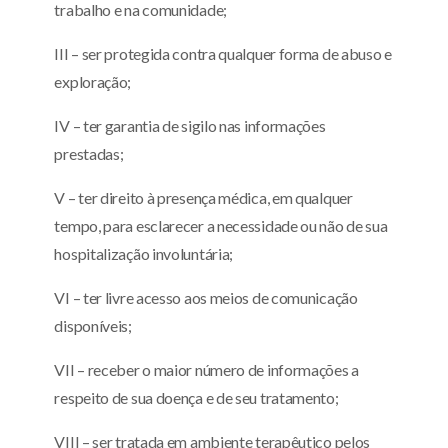
trabalho e na comunidade;
III – ser protegida contra qualquer forma de abuso e
exploração;
IV – ter garantia de sigilo nas informações
prestadas;
V – ter direito à presença médica, em qualquer
tempo, para esclarecer a necessidade ou não de sua
hospitalização involuntária;
VI – ter livre acesso aos meios de comunicação
disponíveis;
VII – receber o maior número de informações a
respeito de sua doença e de seu tratamento;
VIII – ser tratada em ambiente terapêutico pelos