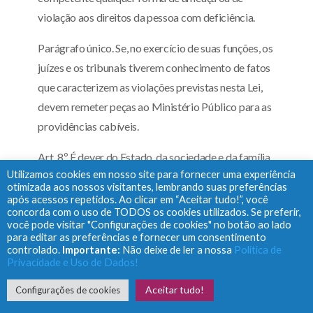
violação aos direitos da pessoa com deficiência.
Parágrafo único. Se, no exercício de suas funções, os
juízes e os tribunais tiverem conhecimento de fatos
que caracterizem as violações previstas nesta Lei,
devem remeter peças ao Ministério Público para as
providências cabíveis.
Art. 8º É dever do Estado, da sociedade e da família
Utilizamos cookies em nosso site para fornecer uma experiência
assegurar à pessoa com deficiência, com prioridade,
otimizada aos nossos visitantes, lembrando suas preferências
a efetivação dos direitos referentes à vida, à saúde, à
após acessos repetidos. Ao clicar em “Aceitar tudo!”, você
concorda com o uso de TODOS os cookies utilizados. Se preferir,
sexualidade, à paternidade e à maternidade, à
você pode visitar "Configurações de cookies" no botão ao lado
alimentação, à habitação, à educação, à
para editar as preferências e fornecer um consentimento
controlado.
Importante:
Não deixe de ler a nossa
Política de
profissionalização, ao trabalho, à previdência social,
Privacidade e Uso de Dados!
à habilitação e à reabilitação, ao transporte, à
Aceitar tudo!
Configurações de cookies
acessibilidade, à cultura, ao desporto, ao turismo, ao