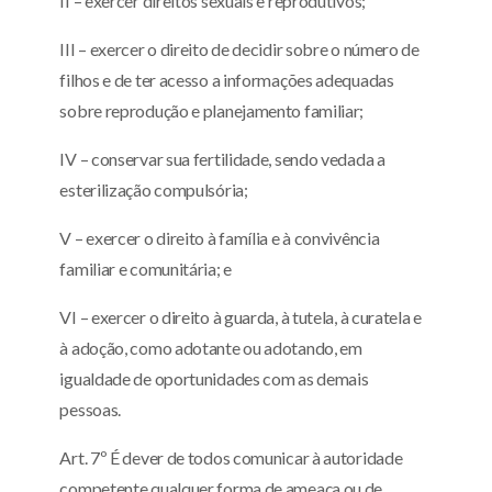
II – exercer direitos sexuais e reprodutivos;
III – exercer o direito de decidir sobre o número de
filhos e de ter acesso a informações adequadas
sobre reprodução e planejamento familiar;
IV – conservar sua fertilidade, sendo vedada a
esterilização compulsória;
V – exercer o direito à família e à convivência
familiar e comunitária; e
VI – exercer o direito à guarda, à tutela, à curatela e
à adoção, como adotante ou adotando, em
igualdade de oportunidades com as demais
pessoas.
Art. 7º É dever de todos comunicar à autoridade
competente qualquer forma de ameaça ou de