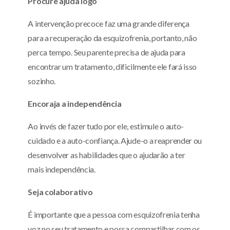
Procure ajuda logo
A intervenção precoce faz uma grande diferença
para a recuperação da esquizofrenia, portanto, não
perca tempo. Seu parente precisa de ajuda para
encontrar um tratamento, dificilmente ele fará isso
sozinho.
Encoraja a independência
Ao invés de fazer tudo por ele, estimule o auto-
cuidado e a auto-confiança. Ajude-o a reaprender ou
desenvolver as habilidades que o ajudarão a ter
mais independência.
Seja colaborativo
É importante que a pessoa com esquizofrenia tenha
voz no seu tratamento e possa compartilhar com os