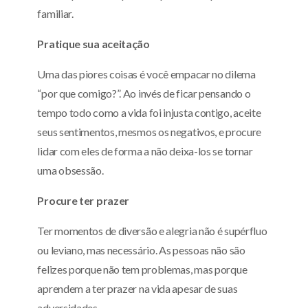
familiar.
Pratique sua aceitação
Uma das piores coisas é você empacar no dilema
“por que comigo?”. Ao invés de ficar pensando o
tempo todo como a vida foi injusta contigo, aceite
seus sentimentos, mesmos os negativos, e procure
lidar com eles de forma a não deixa-los se tornar
uma obsessão.
Procure ter prazer
Ter momentos de diversão e alegria não é supérfluo
ou leviano, mas necessário. As pessoas não são
felizes porque não tem problemas, mas porque
aprendem a ter prazer na vida apesar de suas
adversidades.