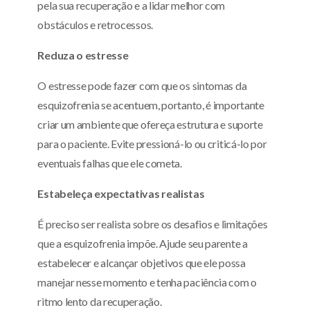
pela sua recuperação e a lidar melhor com
obstáculos e retrocessos.
Reduza o estresse
O estresse pode fazer com que os sintomas da
esquizofrenia se acentuem, portanto, é importante
criar um ambiente que ofereça estrutura e suporte
para o paciente. Evite pressioná-lo ou criticá-lo por
eventuais falhas que ele cometa.
Estabeleça expectativas realistas
É preciso ser realista sobre os desafios e limitações
que a esquizofrenia impõe. Ajude seu parente a
estabelecer e alcançar objetivos que ele possa
manejar nesse momento e tenha paciência com o
ritmo lento da recuperação.