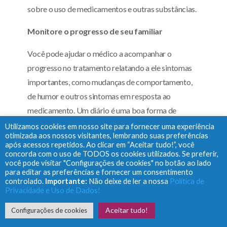
sobre o uso de medicamentos e outras substâncias.
Monitore o progresso de seu familiar
Você pode ajudar o médico a acompanhar o
progresso no tratamento relatando a ele sintomas
importantes, como mudanças de comportamento,
de humor e outros sintomas em resposta ao
medicamento. Um diário é uma boa forma de
registrar os detalhes do cotidiano, história dos
Utilizamos cookies em nosso site para fornecer uma experiência
otimizada aos nossos visitantes, lembrando suas preferências
medicamentos utilizados, efeitos colaterais
após acessos repetidos. Ao clicar em “Aceitar tudo!”, você
apresentados que podem ficar esquecidos com o
concorda com o uso de TODOS os cookies utilizados. Se preferir,
você pode visitar "Configurações de cookies" no botão ao lado
passar do tempo.
para editar as preferências e fornecer um consentimento
controlado.
Importante:
Não deixe de ler a nossa
Política de
Privacidade e Uso de Dados!
Aceitar tudo!
Configurações de cookies
Preste atenção aos sinais de