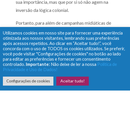
sua importância, mas que por si só não agem na
inversão da lógica colonial.
Portanto, para além de campanhas midiáticas de
massa, precisamos de atuação preventiva no
Utilizamos cookies em nosso site para fornecer uma experiência
otimizada aos nossos visitantes, lembrando suas preferências
território, no chão das comunidades e em
após acessos repetidos. Ao clicar em “Aceitar tudo!”, você
conjunto com as populações mais vulneráveis, por
concorda com o uso de TODOS os cookies utilizados. Se preferir,
você pode visitar "Configurações de cookies" no botão ao lado
mais participação social, mais democracia, mais
para editar as preferências e fornecer um consentimento
direitos e cidadania.
controlado.
Importante:
Não deixe de ler a nossa
Política de
Privacidade e Uso de Dados!
Uma transformação que no cenário atual, de
Aceitar tudo!
Configurações de cookies
aumento das taxas de suicídio, nos parece
distante.
Artigo: Damiano RF, Beiram L, Damiano BBF,
Hoffmann MS, Moreira-Almeida A, Rück C,
Tavares H, Brunoni AR, Miguel EC, Menezes PR,
Salum GA. Associations between a Brazilian