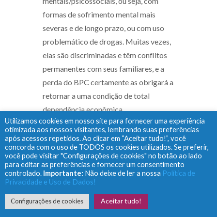
mentais/psicossociais, ou seja, com
formas de sofrimento mental mais
severas e de longo prazo, ou com uso
problemático de drogas. Muitas vezes,
elas são discriminadas e têm conflitos
permanentes com seus familiares, e a
perda do BPC certamente as obrigará a
retornar a uma condição de total
dependência econômica,
Utilizamos cookies em nosso site para fornecer uma experiência
desvalorização social e retorno à casa
otimizada aos nossos visitantes, lembrando suas preferências
da família, com deterioração da
após acessos repetidos. Ao clicar em “Aceitar tudo!”, você
concorda com o uso de TODOS os cookies utilizados. Se preferir,
qualidade de vida e da condição mental.
você pode visitar "Configurações de cookies" no botão ao lado
Além disso, muitas das pessoas usuárias
para editar as preferências e fornecer um consentimento
controlado.
Importante:
Não deixe de ler a nossa
Política de
de nossa rede de atenção psicossocial
Privacidade e Uso de Dados!
avançaram em seu processo de
Aceitar tudo!
Configurações de cookies
reabilitação, têm plena capacidade de