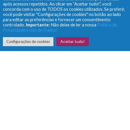
após acessos repetidos. Ao clicar em “Aceitar tudo!”, você
concorda com o uso de TODOS os cookies utilizados. Se preferir,
você pode visitar "Configurações de cookies" no botão ao lado
Leia o livro
para editar as preferências e fornecer um consentimento
controlado.
Importante:
Não deixe de ler a nossa
Política de
Privacidade e Uso de Dados!
Aceitar tudo!
Configurações de cookies