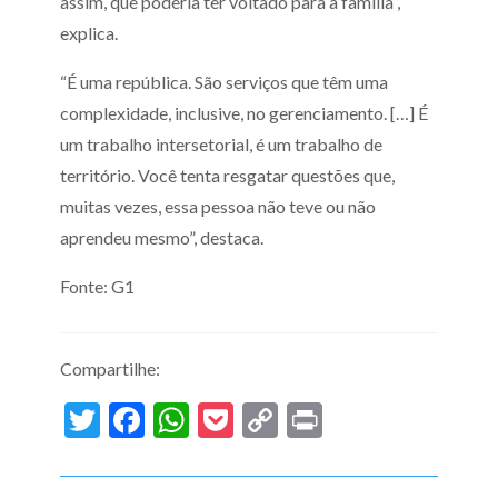
assim, que poderia ter voltado para a família”,
explica.
“É uma república. São serviços que têm uma
complexidade, inclusive, no gerenciamento. […] É
um trabalho intersetorial, é um trabalho de
território. Você tenta resgatar questões que,
muitas vezes, essa pessoa não teve ou não
aprendeu mesmo”, destaca.
Fonte: G1
Compartilhe:
Twitter
Facebook
WhatsApp
Pocket
Copy
Print
Link