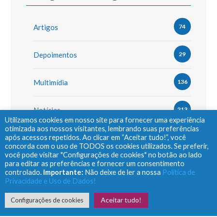
Artigos
74
Depoimentos
29
Multimídia
136
Notícias
213
Utilizamos cookies em nosso site para fornecer uma experiência
otimizada aos nossos visitantes, lembrando suas preferências
após acessos repetidos. Ao clicar em “Aceitar tudo!”, você
concorda com o uso de TODOS os cookies utilizados. Se preferir,
Arquivo
você pode visitar "Configurações de cookies" no botão ao lado
para editar as preferências e fornecer um consentimento
controlado.
Importante:
Não deixe de ler a nossa
Política de
Arquivo
Privacidade e Uso de Dados!
Aceitar tudo!
Configurações de cookies